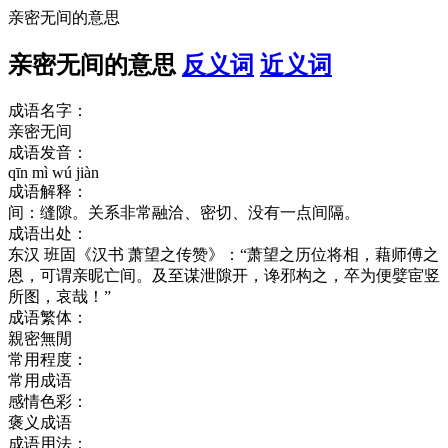
亲密无间的意思
亲密无间的意思
反义词
近义词
成语名字：
亲密无间
成语发音：
qīn mì wú jiàn
成语解释：
间：缝隙。关系非常融洽、密切、没有一点间隔。
成语出处：
东汉 班固《汉书 萧望之传赞》：“萧望之历位将相，藉师傅之
恩，可谓亲昵亡间。及至谋泄隙开，谗邪构之，卒为便嬖宦竖
所图，哀哉！”
成语繁体：
親密無閒
常用程度：
常用成语
感情色彩：
褒义成语
成语用法：