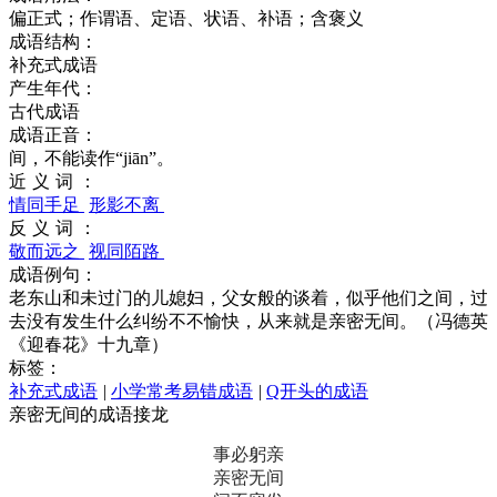
偏正式；作谓语、定语、状语、补语；含褒义
成语结构：
补充式成语
产生年代：
古代成语
成语正音：
间，不能读作“jiān”。
近义词：
情同手足
形影不离
反义词：
敬而远之
视同陌路
成语例句：
老东山和未过门的儿媳妇，父女般的谈着，似乎他们之间，过
去没有发生什么纠纷不不愉快，从来就是亲密无间。（冯德英
《迎春花》十九章）
标签：
补充式成语
|
小学常考易错成语
|
Q开头的成语
亲密无间的成语接龙
事必躬亲
亲密无间