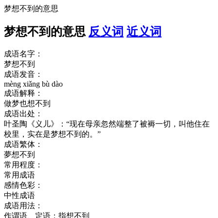
梦想不到的意思
梦想不到的意思
反义词
近义词
成语名字：
梦想不到
成语发音：
mèng xiǎng bù dào
成语解释：
做梦也想不到
成语出处：
叶圣陶《义儿》：“现在母亲忽然端整了被褥一切，叫他住在
校里，实在是梦想不到的。”
成语繁体：
夢想不到
常用程度：
常用成语
感情色彩：
中性成语
成语用法：
作谓语、定语；指想不到