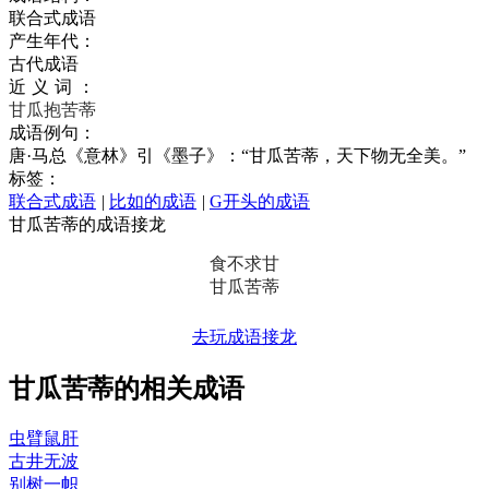
联合式成语
产生年代：
古代成语
近义词：
甘瓜抱苦蒂
成语例句：
唐·马总《意林》引《墨子》：“甘瓜苦蒂，天下物无全美。”
标签：
联合式成语
|
比如的成语
|
G开头的成语
甘瓜苦蒂的成语接龙
食不求甘
甘瓜苦蒂
去玩成语接龙
甘瓜苦蒂的相关成语
虫臂鼠肝
古井无波
别树一帜