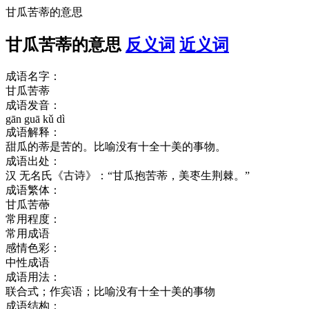
甘瓜苦蒂的意思
甘瓜苦蒂的意思
反义词
近义词
成语名字：
甘瓜苦蒂
成语发音：
gān guā kǔ dì
成语解释：
甜瓜的蒂是苦的。比喻没有十全十美的事物。
成语出处：
汉 无名氏《古诗》：“甘瓜抱苦蒂，美枣生荆棘。”
成语繁体：
甘瓜苦蔕
常用程度：
常用成语
感情色彩：
中性成语
成语用法：
联合式；作宾语；比喻没有十全十美的事物
成语结构：