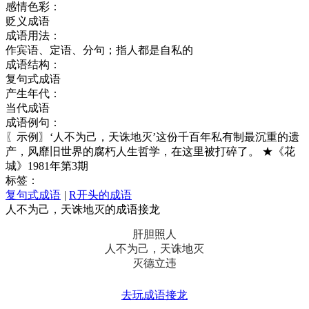
感情色彩：
贬义成语
成语用法：
作宾语、定语、分句；指人都是自私的
成语结构：
复句式成语
产生年代：
当代成语
成语例句：
〖示例〗‘人不为己，天诛地灭’这份千百年私有制最沉重的遗
产，风靡旧世界的腐朽人生哲学，在这里被打碎了。 ★《花
城》1981年第3期
标签：
复句式成语
|
R开头的成语
人不为己，天诛地灭的成语接龙
肝胆照人
人不为己，天诛地灭
灭德立违
去玩成语接龙