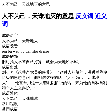
人不为己，天诛地灭的意思
人不为己，天诛地灭的意思
反义词
近义
词
成语名字：
人不为己，天诛地灭
成语发音：
rén bù wèi jǐ，tiān zhū dì miè
成语解释：
旧时指人不替自己打算，就会为天地所不容。
成语出处：
刘少奇《论共产党员的修养》：“这种人的脑筋，浸透着剥削
阶级的思想意识，他相信这样的话：‘人不为己，天诛地
灭’……他甚至用这一大套剥削阶级的话，来为他的自私自利
和个人主义辩护。”
成语繁体：
人不為己，天誅地滅
常用程度：
常用成语