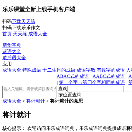
乐乐课堂全新上线手机客户端
扫码
下载天天练
扫码下载乐乐作文
首页
天天练
成语大全
新华字典
谜语大全
歇后语大全
应用
成语大全
特殊成语
十二生肖的成语
成语字数
有数字的成语
人
ABAC式的成语
|
AABC式的成语
|
|
第二个字与第四个字相同的成语
|
查询
按位置查询
成语大全
>
将计就计
>
将计就计的意思
将计就计
核心提示：
欢迎访问乐乐成语词典，乐乐成语词典提供成语
将