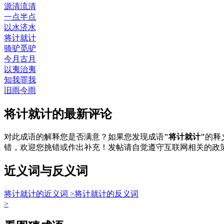
源清流清
一点半点
以水济水
将计就计
骑驴觅驴
今月古月
以夷治夷
知我罪我
旧雨今雨
将计就计的最新评论
对此成语的解释您是否满意？如果您发现成语
"将计就计"
的释
错，欢迎您挑错或作出补充！发帖请自觉遵守互联网相关的政
近义词与反义词
将计就计的近义词 >
将计就计的反义词
>