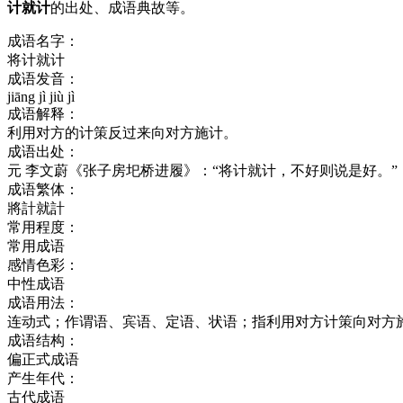
计就计
的出处、成语典故等。
成语名字：
将计就计
成语发音：
jiāng jì jiù jì
成语解释：
利用对方的计策反过来向对方施计。
成语出处：
元 李文蔚《张子房圯桥进履》：“将计就计，不好则说是好。”
成语繁体：
將計就計
常用程度：
常用成语
感情色彩：
中性成语
成语用法：
连动式；作谓语、宾语、定语、状语；指利用对方计策向对方
成语结构：
偏正式成语
产生年代：
古代成语