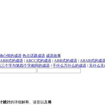
物心情的成语
热点话题成语
成语故事
AABB式的成语
|
ABCC式的成语
|
ABB式的成语
|
ABAB式的成
第三个字与第四个字相同的成语
|
千什么万什么的成语
|
无什么无
计就计
的详细解释、读音以及
将