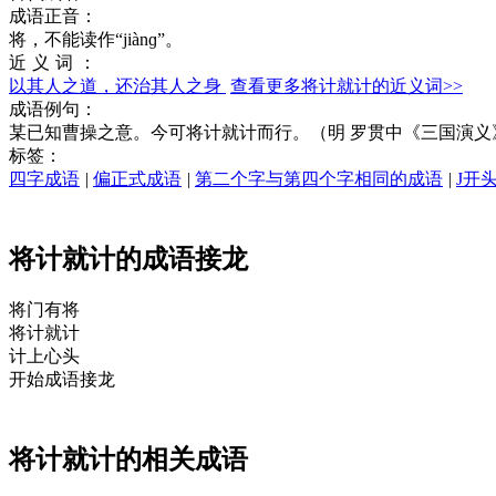
成语正音：
将，不能读作“jiànɡ”。
近义词：
以其人之道，还治其人之身
查看更多将计就计的近义词>>
成语例句：
某已知曹操之意。今可将计就计而行。（明 罗贯中《三国演义
标签：
四字成语
|
偏正式成语
|
第二个字与第四个字相同的成语
|
J开
将计就计的成语接龙
将门有
将
将
计就
计
计
上心头
开始成语接龙
将计就计的相关成语