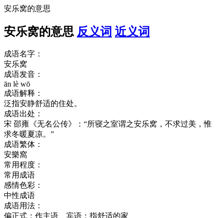
安乐窝的意思
安乐窝的意思
反义词
近义词
成语名字：
安乐窝
成语发音：
ān lè wō
成语解释：
泛指安静舒适的住处。
成语出处：
宋 邵雍《无名公传》：“所寝之室谓之安乐窝，不求过美，惟
求冬暖夏凉。”
成语繁体：
安樂窩
常用程度：
常用成语
感情色彩：
中性成语
成语用法：
偏正式；作主语、宾语；指舒适的家