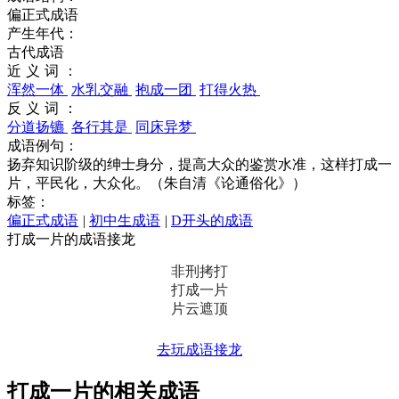
偏正式成语
产生年代：
古代成语
近义词：
浑然一体
水乳交融
抱成一团
打得火热
反义词：
分道扬镳
各行其是
同床异梦
成语例句：
扬弃知识阶级的绅士身分，提高大众的鉴赏水准，这样打成一
片，平民化，大众化。（朱自清《论通俗化》）
标签：
偏正式成语
|
初中生成语
|
D开头的成语
打成一片的成语接龙
非刑拷打
打成一片
片云遮顶
去玩成语接龙
打成一片的相关成语