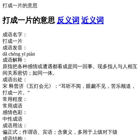
打成一片的意思
打成一片的意思
反义词
近义词
成语名字：
打成一片
成语发音：
dǎ chéng yī piàn
成语解释：
原指把各种感情或遭遇都看成是同一回事。现多指人与人相互
间关系密切；如同一体。
成语出处：
宋 释普济《五灯会元》：“耳听不闻，眼觑不见，苦乐顺道，
打成一片。”
常用程度：
常用成语
感情色彩：
中性成语
成语用法：
偏正式；作谓语、宾语；含褒义，多用于上级对下级
成语结构：