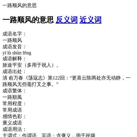
一路顺风的意思
一路顺风的意思
反义词
近义词
成语名字：
一路顺风
成语发音：
yī lù shùn fēng
成语解释：
旅途平安（多用于祝人）。
成语出处：
清 俞万春《荡寇志》第122回：“更喜云陈两处亦无动静，一
路顺风无些毫打叉之事。”
成语繁体：
一路順風
常用程度：
常用成语
感情色彩：
褒义成语
成语用法：
主谓式；作谓语、宾语；含褒义，用于祝颂