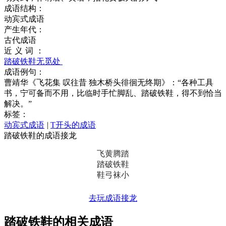
成语结构：
动宾式成语
产生年代：
古代成语
近义词：
踏破铁鞋无觅处
成语例句：
曹靖华《飞花集 叹往昔 独木桥头徘徊无终期》：“各种工具
书，宁可备而不用，比临时手忙脚乱、踏破铁鞋，得不到恰当
解决。”
标签：
动宾式成语
|
T开头的成语
踏破铁鞋的成语接龙
飞黄腾踏
踏破铁鞋
鞋弓袜小
去玩成语接龙
踏破铁鞋的相关成语