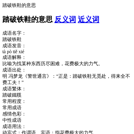
踏破铁鞋的意思
踏破铁鞋的意思
反义词
近义词
成语名字：
踏破铁鞋
成语发音：
tà pò tiě xié
成语解释：
比喻为找某种东西历尽困难，花费极大的力气。
成语出处：
明 冯梦龙《警世通言》：“正是：踏破铁鞋无觅处，得来全不
费工夫！”
成语繁体：
踏破鐵鞵
常用程度：
常用成语
感情色彩：
中性成语
成语用法：
动宾式；作谓语、宾语；指花费极大的力气