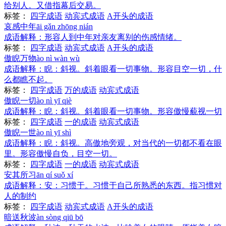
给别人。又借指幕后交易。
标签：
四字成语
动宾式成语
A开头的成语
哀感中年
āi gǎn zhōng nián
成语解释：
形容人到中年对亲友离别的伤感情绪。
标签：
四字成语
动宾式成语
A开头的成语
傲睨万物
ào nì wàn wù
成语解释：
睨：斜视。斜着眼看一切事物。形容目空一切，什
么都瞧不起。
标签：
四字成语
万的成语
动宾式成语
傲睨一切
ào nì yī qiè
成语解释：
睨：斜视。斜着眼看一切事物。形容傲慢藐视一切
标签：
四字成语
一的成语
动宾式成语
傲睨一世
ào nì yī shì
成语解释：
睨：斜视。高傲地旁观，对当代的一切都不看在眼
里。形容傲慢自负，目空一切。
标签：
四字成语
一的成语
动宾式成语
安其所习
ān qí suǒ xí
成语解释：
安：习惯于。习惯于自己所熟悉的东西。指习惯对
人的制约
标签：
四字成语
动宾式成语
A开头的成语
暗送秋波
àn sòng qiū bō