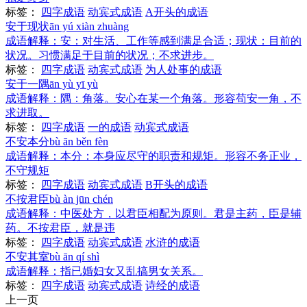
标签：
四字成语
动宾式成语
A开头的成语
安于现状
ān yú xiàn zhuàng
成语解释：
安：对生活、工作等感到满足合适；现状：目前的
状况。习惯满足于目前的状况；不求进步。
标签：
四字成语
动宾式成语
为人处事的成语
安于一隅
ān yù yī yù
成语解释：
隅：角落。安心在某一个角落。形容苟安一角，不
求进取。
标签：
四字成语
一的成语
动宾式成语
不安本分
bù ān běn fèn
成语解释：
本分：本身应尽守的职责和规矩。形容不务正业，
不守规矩
标签：
四字成语
动宾式成语
B开头的成语
不按君臣
bù àn jūn chén
成语解释：
中医处方，以君臣相配为原则。君是主药，臣是辅
药。不按君臣，就是违
标签：
四字成语
动宾式成语
水浒的成语
不安其室
bù ān qí shì
成语解释：
指已婚妇女又乱搞男女关系。
标签：
四字成语
动宾式成语
诗经的成语
上一页