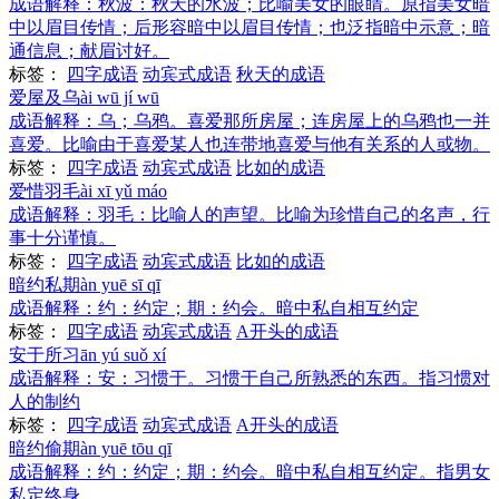
成语解释：
秋波：秋天的水波；比喻美女的眼睛。原指美女暗
中以眉目传情；后形容暗中以眉目传情；也泛指暗中示意；暗
通信息；献眉讨好。
标签：
四字成语
动宾式成语
秋天的成语
爱屋及乌
ài wū jí wū
成语解释：
乌；乌鸦。喜爱那所房屋；连房屋上的乌鸦也一并
喜爱。比喻由于喜爱某人也连带地喜爱与他有关系的人或物。
标签：
四字成语
动宾式成语
比如的成语
爱惜羽毛
ài xī yǔ máo
成语解释：
羽毛：比喻人的声望。比喻为珍惜自己的名声，行
事十分谨慎。
标签：
四字成语
动宾式成语
比如的成语
暗约私期
àn yuē sī qī
成语解释：
约：约定；期：约会。暗中私自相互约定
标签：
四字成语
动宾式成语
A开头的成语
安于所习
ān yú suǒ xí
成语解释：
安：习惯于。习惯于自己所熟悉的东西。指习惯对
人的制约
标签：
四字成语
动宾式成语
A开头的成语
暗约偷期
àn yuē tōu qī
成语解释：
约：约定；期：约会。暗中私自相互约定。指男女
私定终身