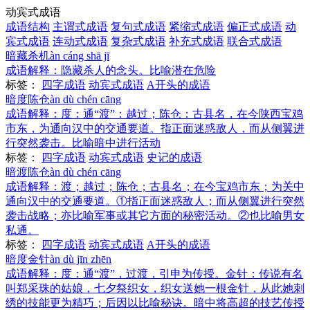
动宾式成语
成语结构
主谓式成语
复句式成语
紧缩式成语
偏正式成语
动
宾式成语
连动式成语
复杂式成语
补充式成语
联合式成语
暗藏杀机
àn cáng shā jī
成语解释：
隐藏杀人的念头。比喻潜在危险
标签：
四字成语
动宾式成语
A开头的成语
暗度陈仓
àn dù chén cāng
成语解释：
度：通“渡”：越过；陈仓：古县名，在今陕西宝鸡
市东，为通向汉中的交通要道。指正面迷惑敌人，而从侧翼进
行突然袭击。比喻暗中进行活动
标签：
四字成语
动宾式成语
史记的成语
暗渡陈仓
àn dù chén cāng
成语解释：
渡；越过；陈仓；古县名；在今宝鸡市东；为关中
通向汉中的交通要道。①指正面迷惑敌人；而从侧翼进行突然
袭击战略；亦比喻军事或其它方面的秘密活动。②也比喻男女
私通。
标签：
四字成语
动宾式成语
A开头的成语
暗度金针
àn dù jīn zhēn
成语解释：
度：通“渡”，过渡，引申为传授。金针：传说有名
叫郑采珠的姑娘，七夕祭织女，织女送她一根金针，从此她刺
绣的技能更为精巧；后因以比喻秘诀。暗中将高超的技艺传授