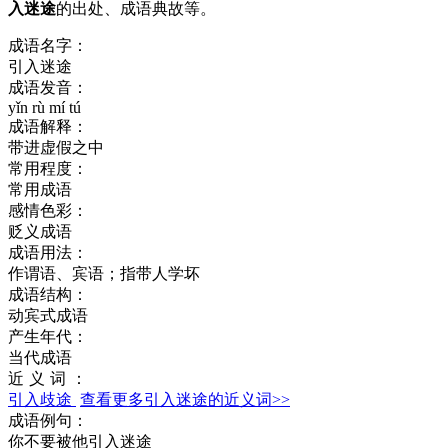
入迷途
的出处、成语典故等。
成语名字：
引入迷途
成语发音：
yǐn rù mí tú
成语解释：
带进虚假之中
常用程度：
常用成语
感情色彩：
贬义成语
成语用法：
作谓语、宾语；指带人学坏
成语结构：
动宾式成语
产生年代：
当代成语
近义词：
引入歧途
查看更多引入迷途的近义词>>
成语例句：
你不要被他引入迷途