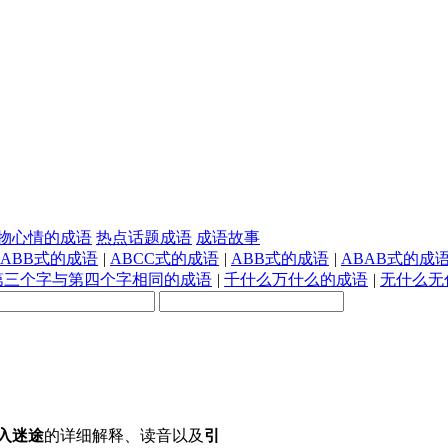
物心情的成语
热点话题成语
成语故事
AABB式的成语
|
ABCC式的成语
|
ABB式的成语
|
ABAB式的成
第三个字与第四个字相同的成语
|
千什么万什么的成语
|
无什么无
入迷途
的详细解释、读音以及
引