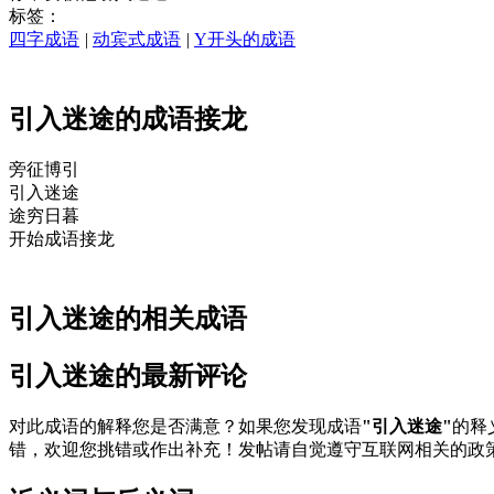
标签：
四字成语
|
动宾式成语
|
Y开头的成语
引入迷途的成语接龙
旁征博
引
引
入迷
途
途
穷日暮
开始成语接龙
引入迷途的相关成语
引入迷途的最新评论
对此成语的解释您是否满意？如果您发现成语
"引入迷途"
的释
错，欢迎您挑错或作出补充！发帖请自觉遵守互联网相关的政