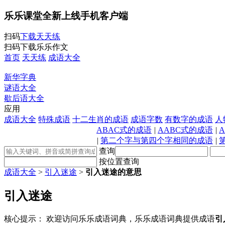
乐乐课堂全新上线手机客户端
扫码
下载天天练
扫码下载乐乐作文
首页
天天练
成语大全
新华字典
谜语大全
歇后语大全
应用
成语大全
特殊成语
十二生肖的成语
成语字数
有数字的成语
人
ABAC式的成语
|
AABC式的成语
|
|
第二个字与第四个字相同的成语
|
查询
按位置查询
成语大全
>
引入迷途
>
引入迷途的意思
引入迷途
核心提示：
欢迎访问乐乐成语词典，乐乐成语词典提供成语
引