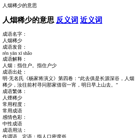
人烟稀少的意思
人烟稀少的意思
反义词
近义词
成语名字：
人烟稀少
成语发音：
rén yān xī shǎo
成语解释：
人烟：指住户。指住户少
成语出处：
明·无名氏《杨家将演义》第四卷：“此去俱是长源深谷，人烟
稀少，汝往前村寻问那家借宿一宵，明日早上山去。”
成语繁体：
人煙稀少
常用程度：
常用成语
感情色彩：
中性成语
成语用法：
作谓语、定语；指人口密度低