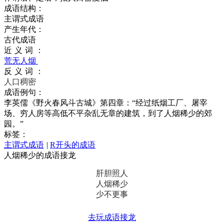
成语结构：
主谓式成语
产生年代：
古代成语
近义词：
荒无人烟
反义词：
人口稠密
成语例句：
李英儒《野火春风斗古城》第四章：“经过纸烟工厂、屠宰
场、穷人房等高低不平杂乱无章的建筑，到了人烟稀少的郊
园。”
标签：
主谓式成语
|
R开头的成语
人烟稀少的成语接龙
肝胆照人
人烟稀少
少不更事
去玩成语接龙