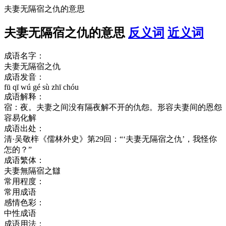
夫妻无隔宿之仇的意思
夫妻无隔宿之仇的意思
反义词
近义词
成语名字：
夫妻无隔宿之仇
成语发音：
fū qī wú gé sù zhī chóu
成语解释：
宿：夜。夫妻之间没有隔夜解不开的仇怨。形容夫妻间的恩怨
容易化解
成语出处：
清·吴敬梓《儒林外史》第29回：“‘夫妻无隔宿之仇’，我怪你
怎的？”
成语繁体：
夫妻無隔宿之讎
常用程度：
常用成语
感情色彩：
中性成语
成语用法：