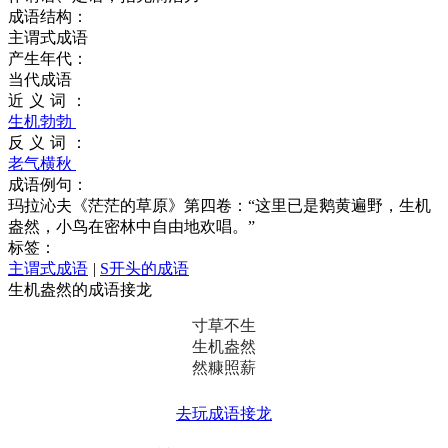
成语结构：
主谓式成语
产生年代：
当代成语
近义词：
生机勃勃
反义词：
老气横秋
成语例句：
玛拉沁夫《茫茫的草原》第四卷：“这里已是鹅黄遍野，生机
盎然，小鸟在密林中自由地欢唱。”
标签：
主谓式成语
|
S开头的成语
生机盎然的成语接龙
寸草不生
生机盎然
然糠照薪
去玩成语接龙