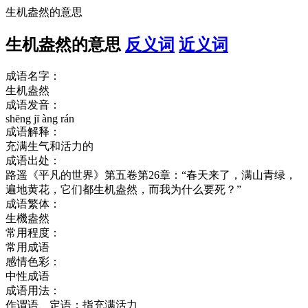
生机盎然的意思
生机盎然的意思
反义词
近义词
成语名字：
生机盎然
成语发音：
shēng jī àng rán
成语解释：
充满生气和活力的
成语出处：
路遥《平凡的世界》第五卷第26章：“春天来了，满山青绿，
遍地黄花，它们都生机盎然，而我为什么要死？”
成语繁体：
生機盎然
常用程度：
常用成语
感情色彩：
中性成语
成语用法：
作谓语、定语；指充满活力