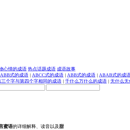
物心情的成语
热点话题成语
成语故事
AABB式的成语
|
ABCC式的成语
|
ABB式的成语
|
ABAB式的成
第三个字与第四个字相同的成语
|
千什么万什么的成语
|
无什么无
言蜜语
的详细解释、读音以及
甜