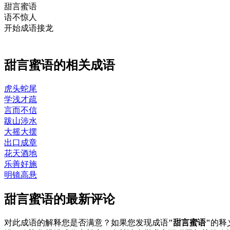
甜
言蜜
语
语
不惊人
开始成语接龙
甜言蜜语的相关成语
虎头蛇尾
学浅才疏
言而不信
跋山涉水
大摇大摆
出口成章
花天酒地
乐善好施
明镜高悬
甜言蜜语的最新评论
对此成语的解释您是否满意？如果您发现成语
"甜言蜜语"
的释