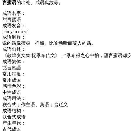
言蜜语
的出处、成语典故等。
成语名字：
甜言蜜语
成语发音：
tián yán mì yǔ
成语解释：
说的话像蜜糖一样甜。比喻动听而骗人的话。
成语出处：
《敦煌变文集 捉季布传文》：“季布得之心中怕，甜言蜜语却安
成语繁体：
甛言蜜語
常用程度：
常用成语
感情色彩：
中性成语
成语用法：
联合式；作主语、宾语；含贬义
成语结构：
联合式成语
产生年代：
古代成语