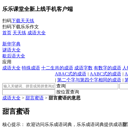
乐乐课堂全新上线手机客户端
扫码
下载天天练
扫码下载乐乐作文
首页
天天练
成语大全
新华字典
谜语大全
歇后语大全
应用
成语大全
特殊成语
十二生肖的成语
成语字数
有数字的成语
人
ABAC式的成语
|
AABC式的成语
|
|
第二个字与第四个字相同的成语
|
查询
按位置查询
成语大全
>
甜言蜜语
>
甜言蜜语的意思
甜言蜜语
核心提示：
欢迎访问乐乐成语词典，乐乐成语词典提供成语
甜