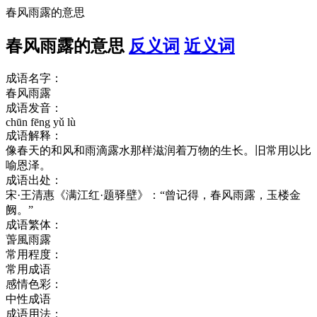
春风雨露的意思
春风雨露的意思
反义词
近义词
成语名字：
春风雨露
成语发音：
chūn fēng yǔ lù
成语解释：
像春天的和风和雨滴露水那样滋润着万物的生长。旧常用以比
喻恩泽。
成语出处：
宋·王清惠《满江红·题驿壁》：“曾记得，春风雨露，玉楼金
阙。”
成语繁体：
萅風雨露
常用程度：
常用成语
感情色彩：
中性成语
成语用法：