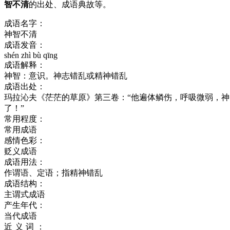
智不清
的出处、成语典故等。
成语名字：
神智不清
成语发音：
shén zhì bù qīng
成语解释：
神智：意识。神志错乱或精神错乱
成语出处：
玛拉沁夫《茫茫的草原》第三卷：“他遍体鳞伤，呼吸微弱，
了！”
常用程度：
常用成语
感情色彩：
贬义成语
成语用法：
作谓语、定语；指精神错乱
成语结构：
主谓式成语
产生年代：
当代成语
近义词：