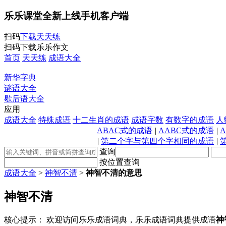
乐乐课堂全新上线手机客户端
扫码
下载天天练
扫码下载乐乐作文
首页
天天练
成语大全
新华字典
谜语大全
歇后语大全
应用
成语大全
特殊成语
十二生肖的成语
成语字数
有数字的成语
人
ABAC式的成语
|
AABC式的成语
|
|
第二个字与第四个字相同的成语
|
查询
按位置查询
成语大全
>
神智不清
>
神智不清的意思
神智不清
核心提示：
欢迎访问乐乐成语词典，乐乐成语词典提供成语
神