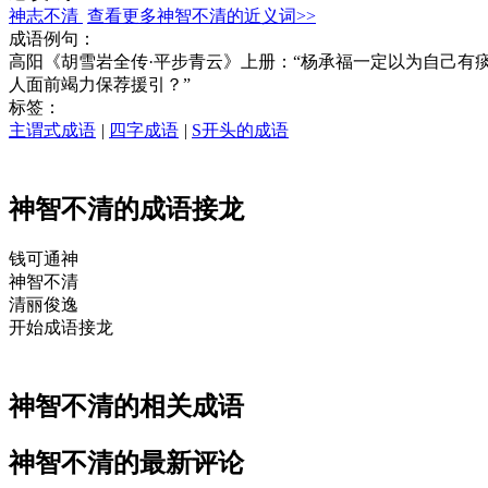
神志不清
查看更多神智不清的近义词>>
成语例句：
高阳《胡雪岩全传·平步青云》上册：“杨承福一定以为自己有
人面前竭力保荐援引？”
标签：
主谓式成语
|
四字成语
|
S开头的成语
神智不清的成语接龙
钱可通
神
神
智不
清
清
丽俊逸
开始成语接龙
神智不清的相关成语
神智不清的最新评论