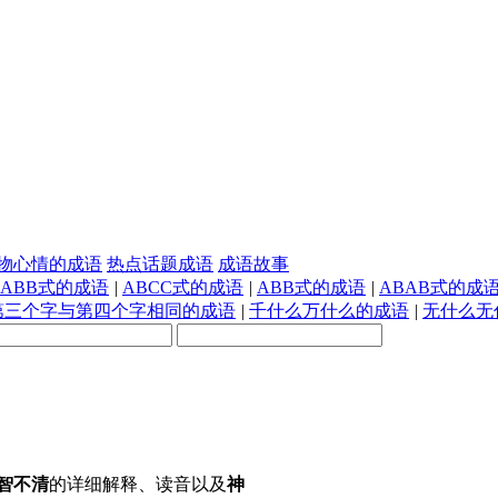
物心情的成语
热点话题成语
成语故事
AABB式的成语
|
ABCC式的成语
|
ABB式的成语
|
ABAB式的成
第三个字与第四个字相同的成语
|
千什么万什么的成语
|
无什么无
智不清
的详细解释、读音以及
神