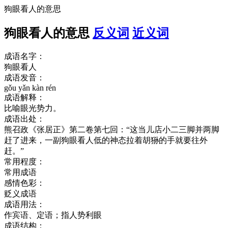
狗眼看人的意思
狗眼看人的意思
反义词
近义词
成语名字：
狗眼看人
成语发音：
gǒu yǎn kàn rén
成语解释：
比喻眼光势力。
成语出处：
熊召政《张居正》第二卷第七回：“这当儿店小二三脚并两脚
赶了进来，一副狗眼看人低的神态拉着胡狲的手就要往外
赶。”
常用程度：
常用成语
感情色彩：
贬义成语
成语用法：
作宾语、定语；指人势利眼
成语结构：