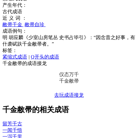
产生年代：
古代成语
近义词：
敝帚千金
敝帚自珍
成语例句：
明 胡应麟《少室山房笔丛 史书占毕引》：“因念昔之好事，有
什袭碔趺千金敝帚者。”
标签：
紧缩式成语
|
Q开头的成语
千金敝帚的成语接龙
仪态万千
千金敝帚
去玩成语接龙
千金敝帚的相关成语
留芳千古
一闻千悟
一泻千里