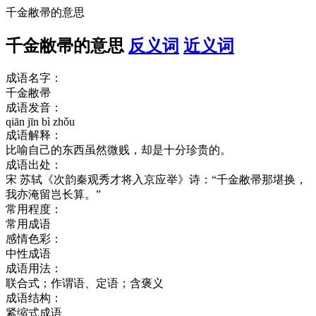
千金敝帚的意思
千金敝帚的意思
反义词
近义词
成语名字：
千金敝帚
成语发音：
qiān jīn bì zhǒu
成语解释：
比喻自己的东西虽然微贱，却是十分珍贵的。
成语出处：
宋 苏轼《次韵秦观秀才将入京应举》诗：“千金敝帚那堪换，
我亦淹留岂长算。”
常用程度：
常用成语
感情色彩：
中性成语
成语用法：
联合式；作谓语、定语；含褒义
成语结构：
紧缩式成语