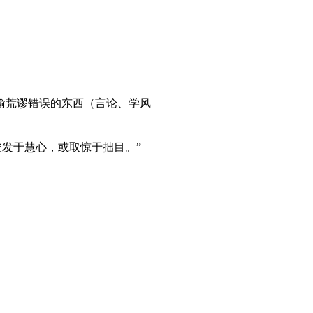
喻荒谬错误的东西（言论、学风
浚发于慧心，或取惊于拙目。”