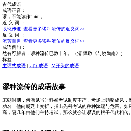
古代成语
成语正音：
谬，不能读作“niù”。
近义词：
以讹传讹
查看更多谬种流传的近义词>>
反义词：
流芳百世
查看更多谬种流传的反义词>>
成语例句：
然有可解者，谬种流传已数十年。（清 恽敬《与饶陶南》）
标签：
主谓式成语
|
四字成语
|
M开头的成语
谬种流传的成语故事
宋朝时期，何澹见当时科举考试制度不严，考场上贿赂成风，
功名，他向朝廷上奏折，指出先科考试的种种弊端与危害。如
高，隔几年由他们主持考试，那么就会让谬误的根子代代相传