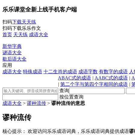
乐乐课堂全新上线手机客户端
扫码
下载天天练
扫码下载乐乐作文
首页
天天练
成语大全
新华字典
谜语大全
歇后语大全
应用
成语大全
特殊成语
十二生肖的成语
成语字数
有数字的成语
人
ABAC式的成语
|
AABC式的成语
|
|
第二个字与第四个字相同的成语
|
查询
按位置查询
成语大全
>
谬种流传
>
谬种流传的意思
谬种流传
核心提示：
欢迎访问乐乐成语词典，乐乐成语词典提供成语
谬