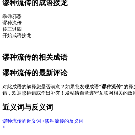
谬种流传的成语接龙
乖僻邪
谬
谬
种流
传
传
三过四
开始成语接龙
谬种流传的相关成语
谬种流传的最新评论
对此成语的解释您是否满意？如果您发现成语
"谬种流传"
的释
错，欢迎您挑错或作出补充！发帖请自觉遵守互联网相关的政
近义词与反义词
谬种流传的近义词 >
谬种流传的反义词
>