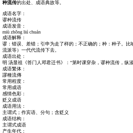
种流传
的出处、成语典故等。
成语名字：
谬种流传
成语发音：
miù zhǒng liú chuán
成语解释：
谬：错误、差错；引申为走了样的；不正确的；种：种子。比
流派等）一代代流传下去。
成语出处：
明 汤显祖《答门人邓君迁书》：“第时课穿杂，谬种流传，纵
成语繁体：
謬種流傳
常用程度：
常用成语
感情色彩：
贬义成语
成语用法：
主谓式；作宾语、分句；含贬义
成语结构：
主谓式成语
产生年代：