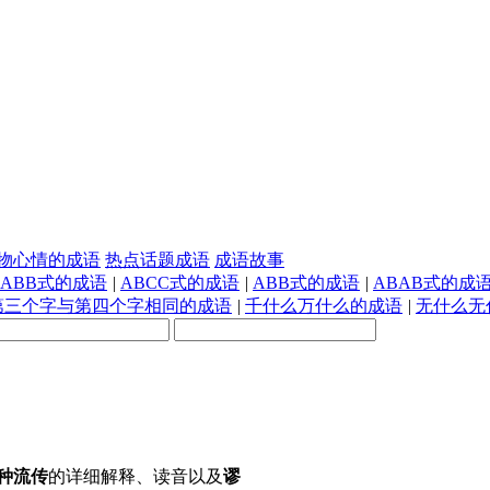
物心情的成语
热点话题成语
成语故事
AABB式的成语
|
ABCC式的成语
|
ABB式的成语
|
ABAB式的成
第三个字与第四个字相同的成语
|
千什么万什么的成语
|
无什么无
种流传
的详细解释、读音以及
谬