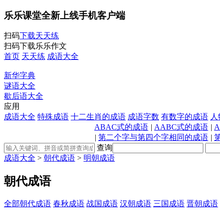
乐乐课堂全新上线手机客户端
扫码
下载天天练
扫码下载乐乐作文
首页
天天练
成语大全
新华字典
谜语大全
歇后语大全
应用
成语大全
特殊成语
十二生肖的成语
成语字数
有数字的成语
人
ABAC式的成语
|
AABC式的成语
|
|
第二个字与第四个字相同的成语
|
查询
成语大全
>
朝代成语
>
明朝成语
朝代成语
全部朝代成语
春秋成语
战国成语
汉朝成语
三国成语
晋朝成语