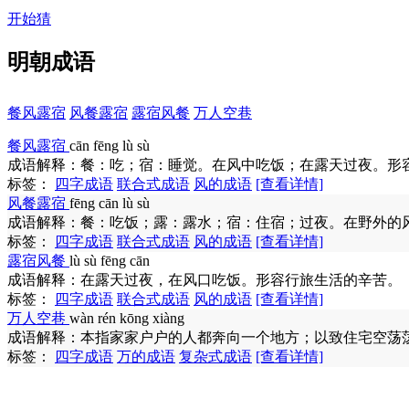
开始猜
明朝成语
餐风露宿
风餐露宿
露宿风餐
万人空巷
餐风露宿
cān fēng lù sù
成语解释：
餐：吃；宿：睡觉。在风中吃饭；在露天过夜。形容
标签：
四字成语
联合式成语
风的成语
[查看详情]
风餐露宿
fēng cān lù sù
成语解释：
餐：吃饭；露：露水；宿：住宿；过夜。在野外的
标签：
四字成语
联合式成语
风的成语
[查看详情]
露宿风餐
lù sù fēng cān
成语解释：
在露天过夜，在风口吃饭。形容行旅生活的辛苦。
标签：
四字成语
联合式成语
风的成语
[查看详情]
万人空巷
wàn rén kōng xiàng
成语解释：
本指家家户户的人都奔向一个地方；以致住宅空荡
标签：
四字成语
万的成语
复杂式成语
[查看详情]