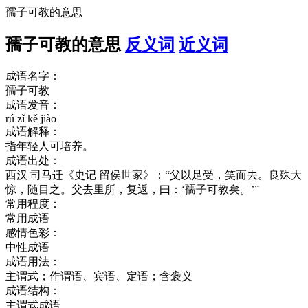
孺子可教的意思
孺子可教的意思
反义词
近义词
成语名字：
孺子可教
成语发音：
rú zǐ kě jiào
成语解释：
指年轻人可培养。
成语出处：
西汉 司马迁《史记 留侯世家》：“父以足受，笑而去。良殊大
惊，随目之。父去里所，复返，曰：‘孺子可教矣。’”
常用程度：
常用成语
感情色彩：
中性成语
成语用法：
主谓式；作谓语、宾语、定语；含褒义
成语结构：
主谓式成语