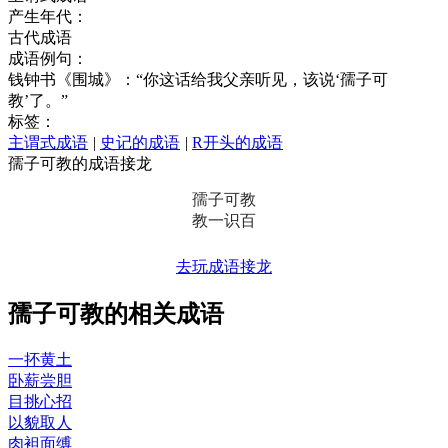
产生年代：
古代成语
成语例句：
钱钟书《围城》：“你这话给我父亲听见，该说‘孺子可
教’了。”
标签：
主谓式成语
|
史记的成语
|
R开头的成语
孺子可教的成语接龙
孺子可教
教一识百
去玩成语接龙
孺子可教的相关成语
一抔黄土
卧薪尝胆
目挑心招
以貌取人
肉袒面缚