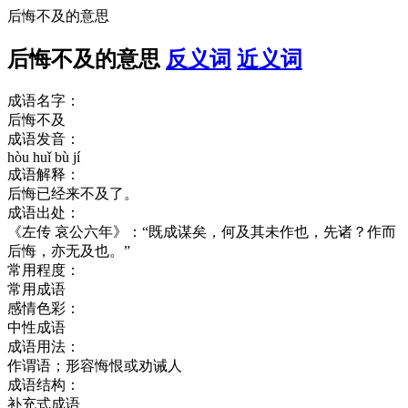
后悔不及的意思
后悔不及的意思
反义词
近义词
成语名字：
后悔不及
成语发音：
hòu huǐ bù jí
成语解释：
后悔已经来不及了。
成语出处：
《左传 哀公六年》：“既成谋矣，何及其未作也，先诸？作而
后悔，亦无及也。”
常用程度：
常用成语
感情色彩：
中性成语
成语用法：
作谓语；形容悔恨或劝诫人
成语结构：
补充式成语