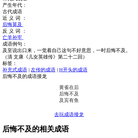
产生年代：
古代成语
近义词：
后悔莫及
反义词：
亡羊补牢
成语例句：
及至说出口来，一觉着自己这句不好意思，一时后悔不及。
（清 文康《儿女英雄传》第二十二回）
标签：
补充式成语
|
左传的成语
|
H开头的成语
后悔不及的成语接龙
黄雀在后
后悔不及
及宾有鱼
去玩成语接龙
后悔不及的相关成语