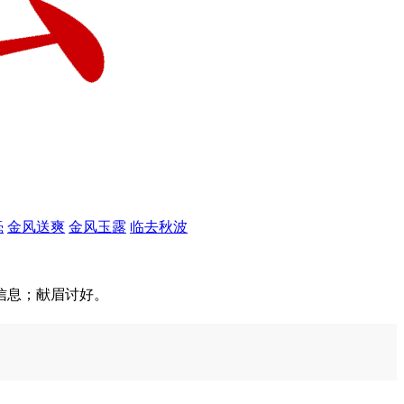
毫
金风送爽
金风玉露
临去秋波
信息；献眉讨好。