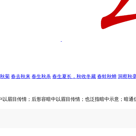
秋菊
春去秋来
春生秋杀
春生夏长，秋收冬藏
春蛙秋蝉
洞察秋
中以眉目传情；后形容暗中以眉目传情；也泛指暗中示意；暗通
。