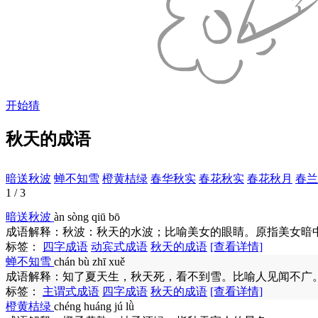
开始猜
秋天的成语
暗送秋波
蝉不知雪
橙黄桔绿
春华秋实
春花秋实
春花秋月
春兰
1 / 3
暗送秋波
àn sòng qiū bō
成语解释：
秋波：秋天的水波；比喻美女的眼睛。原指美女暗
标签：
四字成语
动宾式成语
秋天的成语
[查看详情]
蝉不知雪
chán bù zhī xuě
成语解释：
知了夏天生，秋天死，看不到雪。比喻人见闻不广
标签：
主谓式成语
四字成语
秋天的成语
[查看详情]
橙黄桔绿
chéng huáng jú lǜ