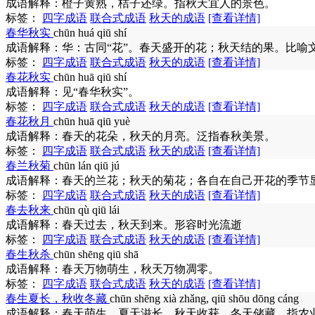
成语解释：
橙子黄熟，桔子还绿。指秋天宜人的景色。
标签：
四字成语
联合式成语
秋天的成语
[查看详情]
春华秋实
chūn huá qiū shí
成语解释：
华：古同“花”。春天盛开的花；秋天结的果。比喻
标签：
四字成语
联合式成语
秋天的成语
[查看详情]
春花秋实
chūn huā qiū shí
成语解释：
见“春华秋实”。
标签：
四字成语
联合式成语
秋天的成语
[查看详情]
春花秋月
chūn huā qiū yuè
成语解释：
春天的花朵，秋天的月亮。泛指春秋美景。
标签：
四字成语
联合式成语
秋天的成语
[查看详情]
春兰秋菊
chūn lán qiū jú
成语解释：
春天的兰花；秋天的菊花；各自在自己开花的季节
标签：
四字成语
联合式成语
秋天的成语
[查看详情]
春去秋来
chūn qù qiū lái
成语解释：
春天过去，秋天到来。形容时光流逝
标签：
四字成语
联合式成语
秋天的成语
[查看详情]
春生秋杀
chūn shēng qiū shā
成语解释：
春天万物萌生，秋天万物凋零。
标签：
四字成语
联合式成语
秋天的成语
[查看详情]
春生夏长，秋收冬藏
chūn shēng xià zhǎng, qiū shōu dōng cáng
成语解释：
春天萌生，夏天滋长，秋天收获，冬天储藏。指农