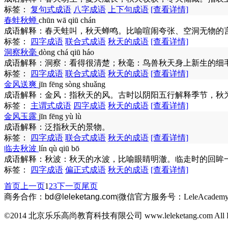
标签：
复句式成语
八字成语
上下句成语
[查看详情]
春蛙秋蝉
chūn wā qiū chán
成语解释：
春天蛙叫，秋天蝉鸣。比喻喧闹夸张、空洞无物的
标签：
四字成语
联合式成语
秋天的成语
[查看详情]
洞察秋毫
dòng chá qiū háo
成语解释：
洞察：看得很清楚；秋毫：鸟兽秋天身上新生的细
标签：
四字成语
联合式成语
秋天的成语
[查看详情]
金风送爽
jīn fēng sòng shuǎng
成语解释：
金风：指秋天的风。古时以阴阳五行解释季节，秋
标签：
主谓式成语
四字成语
秋天的成语
[查看详情]
金风玉露
jīn fēng yù lù
成语解释：
泛指秋天的景物。
标签：
四字成语
联合式成语
秋天的成语
[查看详情]
临去秋波
lín qù qiū bō
成语解释：
秋波：秋天的水波，比喻眼睛明澈。临走时的回眸
标签：
四字成语
偏正式成语
秋天的成语
[查看详情]
首页
上一页
1
2
3
下一页
尾页
商务合作：
bd@leleketang.com
|
微信官方服务号：LeleAcademy
©2014 北京乐乐高尚教育科技有限公司 www.leleketang.com All Righ