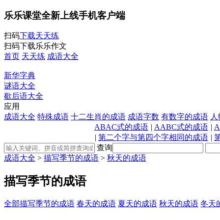
乐乐课堂全新上线手机客户端
扫码
下载天天练
扫码下载乐乐作文
首页
天天练
成语大全
新华字典
谜语大全
歇后语大全
应用
成语大全
特殊成语
十二生肖的成语
成语字数
有数字的成语
人
ABAC式的成语
|
AABC式的成语
|
|
第二个字与第四个字相同的成语
|
查询
成语大全
>
描写季节的成语
>
秋天的成语
描写季节的成语
全部描写季节的成语
春天的成语
夏天的成语
秋天的成语
冬天