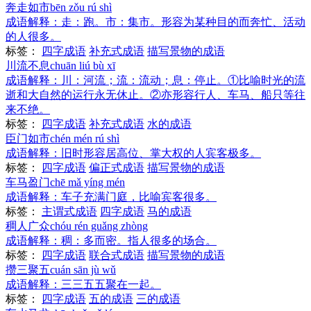
奔走如市
bēn zǒu rú shì
成语解释：
走：跑。市：集市。形容为某种目的而奔忙、活动
的人很多。
标签：
四字成语
补充式成语
描写景物的成语
川流不息
chuān liú bù xī
成语解释：
川：河流；流：流动；息：停止。①比喻时光的流
逝和大自然的运行永无休止。②亦形容行人、车马、船只等往
来不绝。
标签：
四字成语
补充式成语
水的成语
臣门如市
chén mén rú shì
成语解释：
旧时形容居高位、掌大权的人宾客极多。
标签：
四字成语
偏正式成语
描写景物的成语
车马盈门
chē mǎ yíng mén
成语解释：
车子充满门庭，比喻宾客很多。
标签：
主谓式成语
四字成语
马的成语
稠人广众
chóu rén guǎng zhòng
成语解释：
稠：多而密。指人很多的场合。
标签：
四字成语
联合式成语
描写景物的成语
攒三聚五
cuán sān jù wǔ
成语解释：
三三五五聚在一起。
标签：
四字成语
五的成语
三的成语