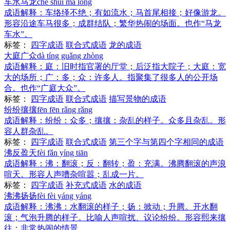
车水马龙
chē shuǐ mǎ lóng
成语解释：
车络绎不绝；有如流水；马首尾相接；好像游龙。
形容沿途车马很多；成群结队；繁华热闹的场面。也作“马龙
车水”。
标签：
四字成语
联合式成语
龙的成语
大庭广众
dà tíng guǎng zhòng
成语解释：
庭：旧时指官署的厅堂；后泛指大院子；大庭：宽
大的场所；广：多；众：许多人。指聚集了很多人的公开场
合。也作“广庭大众”。
标签：
四字成语
联合式成语
描写景物的成语
纷纷攘攘
fēn fēn rǎng rǎng
成语解释：
纷纷：众多；攘攘：杂乱的样子。众多且杂乱。形
容人群杂乱。
标签：
四字成语
联合式成语
第三个字与第四个字相同的成语
沸反盈天
fèi fǎn yíng tiān
成语解释：
沸：翻滚；反：翻转；盈：充满。沸腾翻滚的声浪
喧天。形容人声嘈杂喧嚣；乱成一片。
标签：
四字成语
补充式成语
水的成语
沸沸扬扬
fèi fèi yáng yáng
成语解释：
沸沸：水翻滚的样子；扬：掀动；升腾。开水翻
滚；气泡升腾的样子。比喻人声喧扰、议论纷纷。形容熙来攘
往；非常热闹的情景。