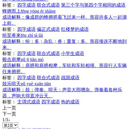
标签：
四字成语
联合式成语
第三个字与第四个字相同的成语
蜂拥而上
fēng yōng ér shàng
成语解释：
像成群的蜂拥挤着飞过来一样。形容许多人一起涌
上前。
标签：
四字成语
偏正式成语
红楼梦的成语
纷至沓来
fēn zhì tà lái
成语解释：
纷：多；杂乱；沓：重复；多。形容接连不断地到
来。
标签：
四字成语
联合式成语
小学生成语
毂击肩摩
gǔ jī jiān mó
成语解释：
肩膀和肩膀相摩，车轮和车轮相撞。形容行人车辆
往来拥挤。
标签：
四字成语
联合式成语
战国成语
鼓乐喧天
gǔ yuè xuān tiān
成语解释：
鼓：弹奏。喧天：声音大而嘈杂。弹奏着各种乐
器，声响大得直冲云天。
标签：
主谓式成语
四字成语
热的成语
上一页
下一页
1/3
↓