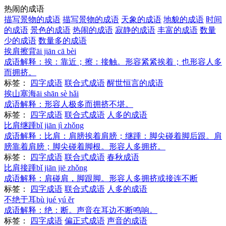
热闹的成语
描写景物的成语
描写景物的成语
天象的成语
地貌的成语
时间
的成语
景色的成语
热闹的成语
寂静的成语
丰富的成语
数量
少的成语
数量多的成语
挨肩擦背
āi jiān cā bèi
成语解释：
挨：靠近；擦：接触。形容紧紧挨着；也形容人多
而拥挤。
标签：
四字成语
联合式成语
醒世恒言的成语
挨山塞海
āi shān sè hǎi
成语解释：
形容人极多而拥挤不堪。
标签：
四字成语
联合式成语
人多的成语
比肩继踵
bǐ jiān jì zhǒng
成语解释：
比肩：肩膀挨着肩膀；继踵：脚尖碰着脚后跟。肩
膀靠着肩膀；脚尖碰着脚根。形容人多拥挤。
标签：
四字成语
联合式成语
春秋成语
比肩接踵
bǐ jiān jiē zhǒng
成语解释：
肩碰肩，脚跟脚。形容人多拥挤或接连不断
标签：
四字成语
联合式成语
人多的成语
不绝于耳
bù jué yú ěr
成语解释：
绝：断。声音在耳边不断鸣响。
标签：
四字成语
偏正式成语
声音的成语