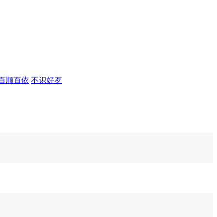
百顺百依
不识好歹