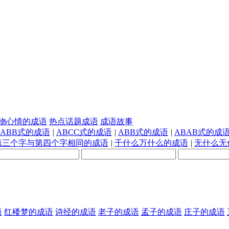
物心情的成语
热点话题成语
成语故事
AABB式的成语
|
ABCC式的成语
|
ABB式的成语
|
ABAB式的成
第三个字与第四个字相同的成语
|
千什么万什么的成语
|
无什么无
语
红楼梦的成语
诗经的成语
老子的成语
孟子的成语
庄子的成语