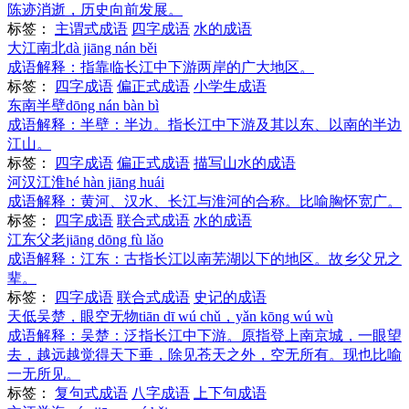
陈迹消逝，历史向前发展。
标签：
主谓式成语
四字成语
水的成语
大江南北
dà jiāng nán běi
成语解释：
指靠临长江中下游两岸的广大地区。
标签：
四字成语
偏正式成语
小学生成语
东南半壁
dōng nán bàn bì
成语解释：
半壁：半边。指长江中下游及其以东、以南的半边
江山。
标签：
四字成语
偏正式成语
描写山水的成语
河汉江淮
hé hàn jiāng huái
成语解释：
黄河、汉水、长江与淮河的合称。比喻胸怀宽广。
标签：
四字成语
联合式成语
水的成语
江东父老
jiāng dōng fù lǎo
成语解释：
江东：古指长江以南芜湖以下的地区。故乡父兄之
辈。
标签：
四字成语
联合式成语
史记的成语
天低吴楚，眼空无物
tiān dī wú chǔ，yǎn kōng wú wù
成语解释：
吴楚：泛指长江中下游。原指登上南京城，一眼望
去，越远越觉得天下垂，除见苍天之外，空无所有。现也比喻
一无所见。
标签：
复句式成语
八字成语
上下句成语