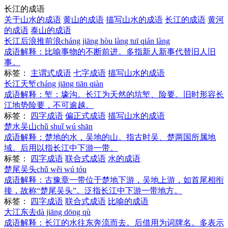
长江的成语
关于山水的成语
黄山的成语
描写山水的成语
长江的成语
黄河
的成语
泰山的成语
长江后浪推前浪
cháng jiāng hòu làng tuī qián làng
成语解释：
比喻事物的不断前进。多指新人新事代替旧人旧
事。
标签：
主谓式成语
七字成语
描写山水的成语
长江天堑
cháng jiāng tiān qiàn
成语解释：
堑：壕沟。长江为天然的坑堑、险要。旧时形容长
江地势险要，不可逾越。
标签：
四字成语
偏正式成语
描写山水的成语
楚水吴山
chǔ shuǐ wú shān
成语解释：
楚地的水，吴地的山。指古时吴、楚两国所属地
域。后用以指长江中下游一带。
标签：
四字成语
联合式成语
水的成语
楚尾吴头
chǔ wěi wú tóu
成语解释：
古豫章一带位于楚地下游，吴地上游，如首尾相衔
接，故称“楚尾吴头”。泛指长江中下游一带地方。
标签：
四字成语
联合式成语
比喻的成语
大江东去
dà jiāng dōng qù
成语解释：
长江的水往东奔流而去。后借用为词牌名。多表示