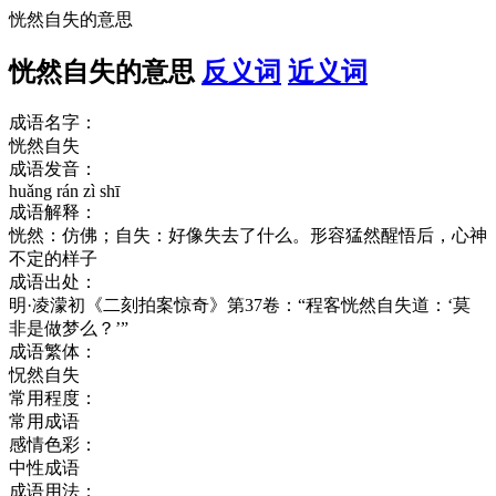
恍然自失的意思
恍然自失的意思
反义词
近义词
成语名字：
恍然自失
成语发音：
huǎng rán zì shī
成语解释：
恍然：仿佛；自失：好像失去了什么。形容猛然醒悟后，心神
不定的样子
成语出处：
明·凌濛初《二刻拍案惊奇》第37卷：“程客恍然自失道：‘莫
非是做梦么？’”
成语繁体：
怳然自失
常用程度：
常用成语
感情色彩：
中性成语
成语用法：