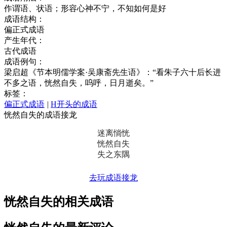
作谓语、状语；形容心神不宁，不知如何是好
成语结构：
偏正式成语
产生年代：
古代成语
成语例句：
梁启超《节本明儒学案·吴康斋先生语》：“看朱子六十后长进
不多之语，恍然自失，呜呼，日月逝矣。”
标签：
偏正式成语
|
H开头的成语
恍然自失的成语接龙
迷离惝恍
恍然自失
失之东隅
去玩成语接龙
恍然自失的相关成语