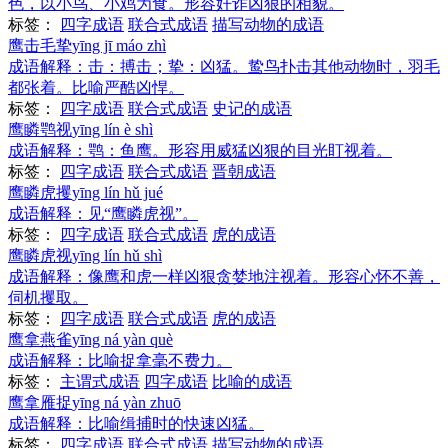
色，以小鸟、小鸡为食。形容奸诈凶狠的相貌。
标签：
四字成语
联合式成语
描写动物的成语
鹰击毛挚
yīng jī máo zhì
成语解释：
击：搏击；挚：凶猛。鸷鸟扑击其他动物时，羽毛
都张着。比喻严酷凶悍。
标签：
四字成语
联合式成语
史记的成语
鹰瞵鹗视
yīng lín è shì
成语解释：
鹗：鱼鹰。形容用威猛凶狠的目光盯视着。
标签：
四字成语
联合式成语
晋朝成语
鹰瞵虎攫
yīng lín hǔ jué
成语解释：
见“鹰瞵虎视”。
标签：
四字成语
联合式成语
虎的成语
鹰瞵虎视
yīng lín hǔ shì
成语解释：
像鹰和虎一样凶狠贪婪地注视着。形容心怀不善，
伺机攫取。
标签：
四字成语
联合式成语
虎的成语
鹰拿燕雀
yīng ná yàn què
成语解释：
比喻捉拿毫不费力。
标签：
主谓式成语
四字成语
比喻的成语
鹰拿雁捉
yīng ná yàn zhuō
成语解释：
比喻缉捕时的快速凶猛。
标签：
四字成语
联合式成语
描写动物的成语